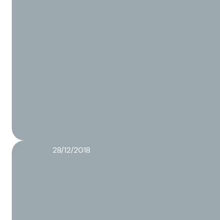
28/12/2018
Regelgeving verpakken van voeding
Lees meer over dit artikel