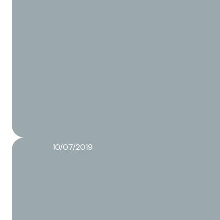
10/07/2019
Van idee tot een eindproduct
Lees meer over dit artikel