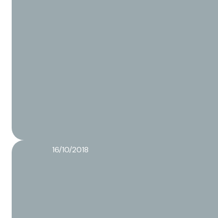
16/10/2018
Logistiek proces van de Co-packer
Lees meer over dit artikel