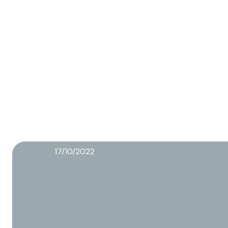
17/10/2022
Wat is FMCG?
Lees meer over dit artikel