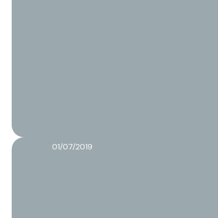
01/07/2019
Trends voedselverpakkingen 2019
Lees meer over dit artikel