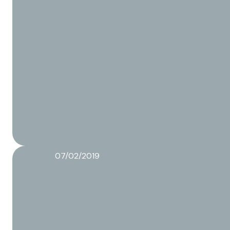
07/02/2019
Waarom willen product ontwikkelaars een onafhankeli
Lees meer over dit artikel